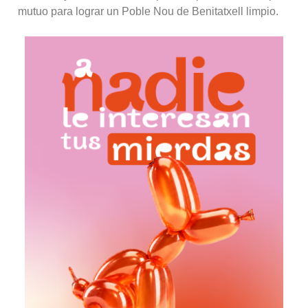
mutuo para lograr un Poble Nou de Benitatxell limpio.