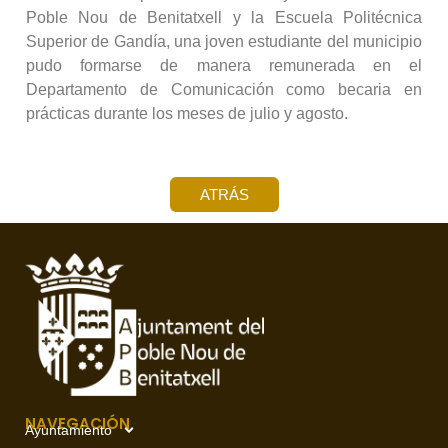
Poble Nou de Benitatxell y la Escuela Politécnica
Superior de Gandía, una joven estudiante del municipio
pudo formarse de manera remunerada en el
Departamento de Comunicación como becaria en
prácticas durante los meses de julio y agosto.
ATRÁS
NAVEGACIÓN
Ayuntamiento