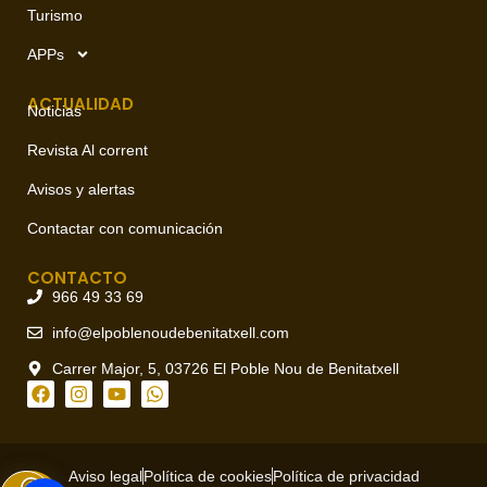
Turismo
APPs
ACTUALIDAD
Noticias
Revista Al corrent
Avisos y alertas
Contactar con comunicación
CONTACTO
966 49 33 69
info@elpoblenoudebenitatxell.com
Carrer Major, 5, 03726 El Poble Nou de Benitatxell
Aviso legal
Política de cookies
Política de privacidad