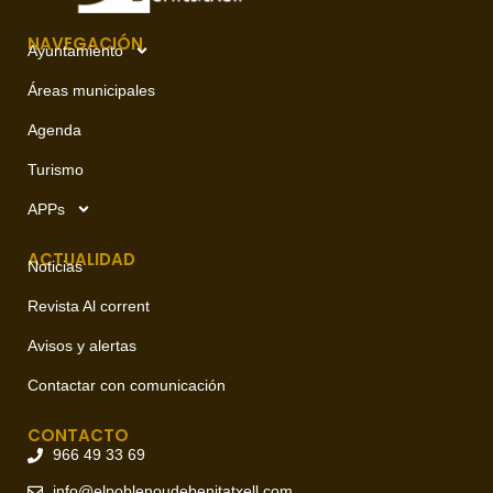
NAVEGACIÓN
Ayuntamiento
Áreas municipales
Agenda
Turismo
APPs
ACTUALIDAD
Noticias
Revista Al corrent
Avisos y alertas
Contactar con comunicación
CONTACTO
966 49 33 69
info@elpoblenoudebenitatxell.com