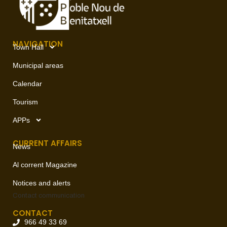
NAVIGATION
Town Hall
Municipal areas
Calendar
Tourism
APPs
CURRENT AFFAIRS
News
Al corrent Magazine
Notices and alerts
Contact
communication
CONTACT
966 49 33 69