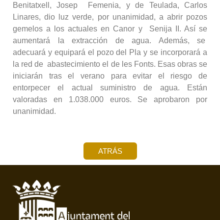
Benitatxell, Josep Femenia, y de Teulada, Carlos
Linares, dio luz verde, por unanimidad, a abrir pozos
gemelos a los actuales en Canor y Senija II. Así se
aumentará la extracción de agua. Además, se
adecuará y equipará el pozo del Pla y se incorporará a
la red de abastecimiento el de les Fonts. Esas obras se
iniciarán tras el verano para evitar el riesgo de
entorpecer el actual suministro de agua. Están
valoradas en 1.038.000 euros. Se aprobaron por
unanimidad.
ATRÁS