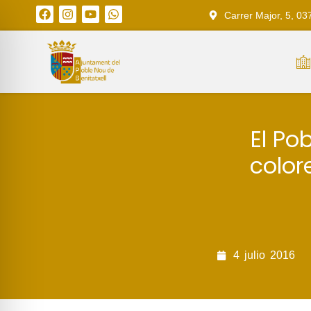
Carrer Major, 5, 03
El Po
color
4
julio
2016