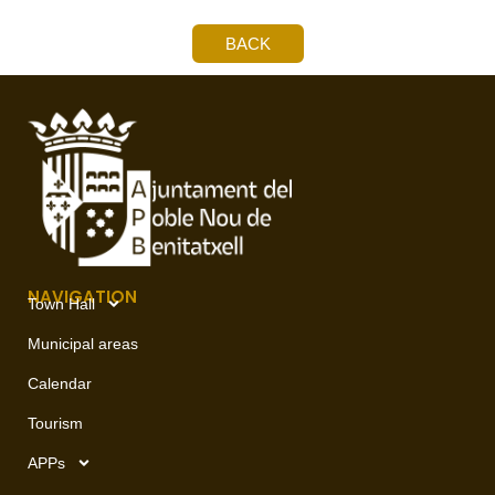
BACK
NAVIGATION
Town Hall
Municipal areas
Calendar
Tourism
APPs