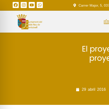
Carrer Major, 5, 03
El pro
proy
29
abril
2016