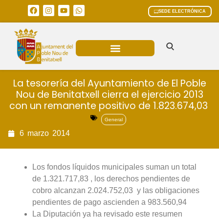
SEDE ELECTRÓNICA
ÁREAS MUNICIPALES
La tesorería del Ayuntamiento de El Poble
Nou de Benitatxell cierra el ejercicio 2013
con un remanente positivo de 1.823.674,03 
General
6
marzo
2014
Los fondos líquidos municipales suman un total
de 1.321.717,83 , los derechos pendientes de
cobro alcanzan 2.024.752,03  y las obligaciones
pendientes de pago ascienden a 983.560,94 
La Diputación ya ha revisado este resumen