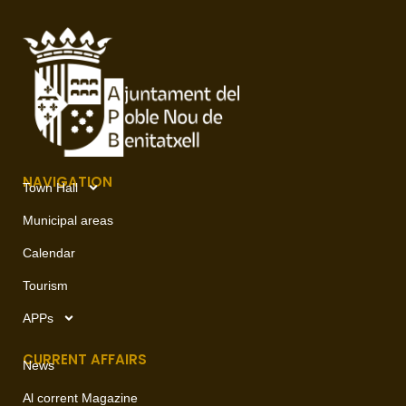
NAVIGATION
Town Hall
Municipal areas
Calendar
Tourism
APPs
CURRENT AFFAIRS
News
Al corrent Magazine