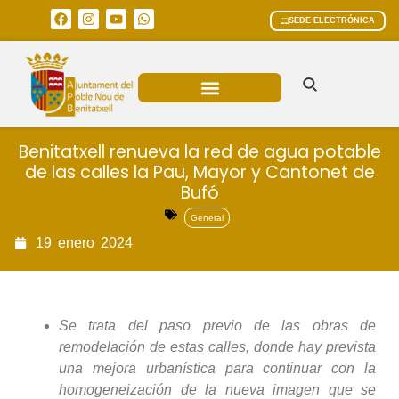
SEDE ELECTRÓNICA
ÁREAS MUNICIPALES
Benitatxell renueva la red de agua potable
de las calles la Pau, Mayor y Cantonet de
Bufó
General
19
enero
2024
Se trata del paso previo de las obras de
remodelación de estas calles, donde hay prevista
una mejora urbanística para continuar con la
homogeneización de la nueva imagen que se