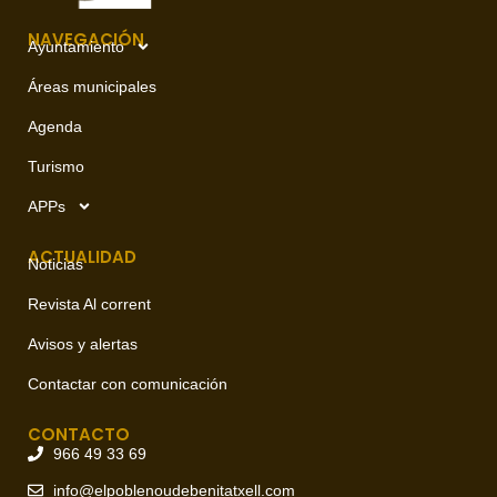
NAVEGACIÓN
Ayuntamiento
Áreas municipales
Agenda
Turismo
APPs
ACTUALIDAD
Noticias
Revista Al corrent
Avisos y alertas
Contactar con comunicación
CONTACTO
966 49 33 69
info@elpoblenoudebenitatxell.com