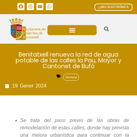
SEU ELECTRÒNICA
ÀREES MUNICIPALS
Benitatxell renueva la red de agua
potable de las calles la Pau, Mayor y
Cantonet de Bufó
General
19
Gener
2024
Se trata del paso previo de las obras de
remodelación de estas calles, donde hay prevista
una mejora urbanística para continuar con la