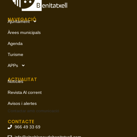
NAVEGACIÓ
Ajuntament
Àrees municipals
Agenda
Turisme
APPs
ACTUALITAT
Notícies
Revista Al corrent
Avisos i alertes
Contactar amb
comunicació
CONTACTE
966 49 33 69
info@elpoblenoudebenitatxell.com