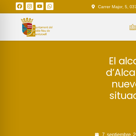
Carrer Major, 5, 03
El al
d’Alca
nuev
situa
7
septiembre
2