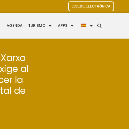
SEDE ELECTRÓNICA
AGENDA
TURISMO
APPS
 Xarxa
xige al
er la
tal de