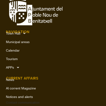
NAVIGATION
Town Hall
Municipal areas
Calendar
Tourism
APPs
CURRENT AFFAIRS
News
Al corrent Magazine
Notices and alerts
Contact
communication