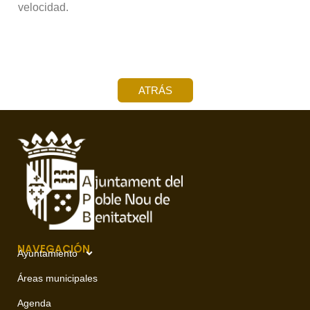
velocidad.
ATRÁS
NAVEGACIÓN
Ayuntamiento
Áreas municipales
Agenda