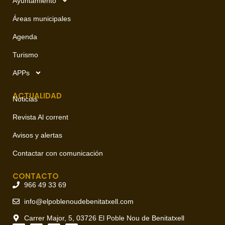
Ayuntamiento
Áreas municipales
Agenda
Turismo
APPs
ACTUALIDAD
Noticias
Revista Al corrent
Avisos y alertas
Contactar con comunicación
CONTACTO
966 49 33 69
info@elpoblenoudebenitatxell.com
Carrer Major, 5, 03726 El Poble Nou de Benitatxell