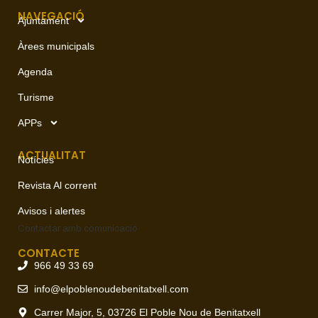
NAVEGACIÓ
Ajuntament
Àrees municipals
Agenda
Turisme
APPs
ACTUALITAT
Notícies
Revista Al corrent
Avisos i alertes
Contactar amb
comunicació
CONTACTE
966 49 33 69
info@elpoblenoudebenitatxell.com
Carrer Major, 5, 03726 El Poble Nou de Benitatxell