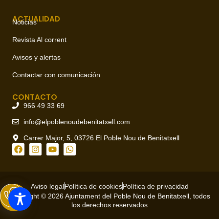
ACTUALIDAD
Noticias
Revista Al corrent
Avisos y alertas
Contactar con comunicación
CONTACTO
966 49 33 69
info@elpoblenoudebenitatxell.com
Carrer Major, 5, 03726 El Poble Nou de Benitatxell
Aviso legal
Política de cookies
Política de privacidad
Copyright © 2026 Ajuntament del Poble Nou de Benitatxell, todos
los derechos reservados