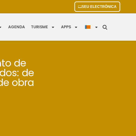
SEU ELECTRÒNICA
AGENDA
TURISME
APPS
nto de
dos: de
de obra