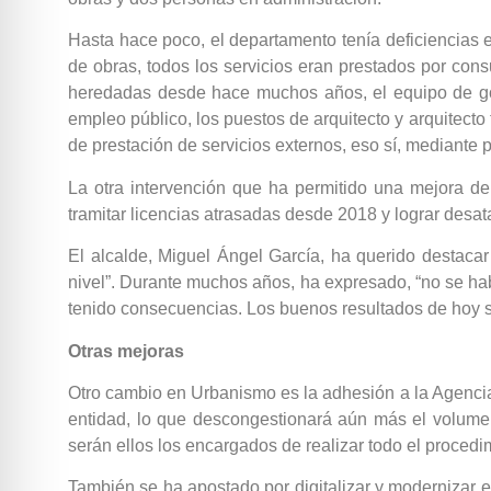
Hasta hace poco, el departamento tenía deficiencias en
de obras, todos los servicios eran prestados por consu
heredadas desde hace muchos años, el equipo de gob
empleo público, los puestos de arquitecto y arquitecto
de prestación de servicios externos, eso sí, mediante p
La otra intervención que ha permitido una mejora d
tramitar licencias atrasadas desde 2018 y lograr desat
El alcalde, Miguel Ángel García, ha querido destacar
nivel”. Durante muchos años, ha expresado, “no se habí
tenido consecuencias. Los buenos resultados de hoy s
Otras mejoras
Otro cambio en Urbanismo es la adhesión a la Agencia V
entidad, lo que descongestionará aún más el volumen 
serán ellos los encargados de realizar todo el procedi
También se ha apostado por digitalizar y modernizar e