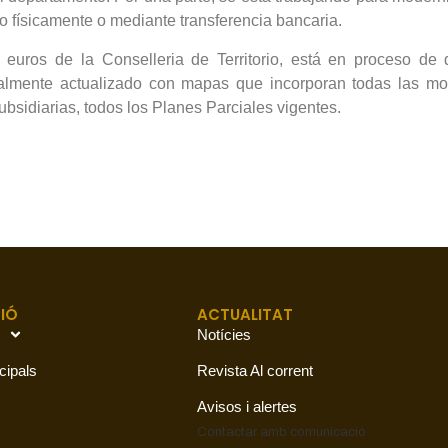
o físicamente o mediante transferencia bancaria.
euros de la Conselleria de Territorio, está en proceso de 
otalmente actualizado con mapas que incorporan todas las mo
bsidiarias, todos los Planes Parciales vigentes.
IÓ
ACTUALITAT
Notícies
cipals
Revista Al corrent
Avisos i alertes
Contactar amb
comunicació