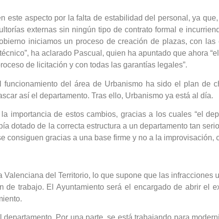
 este aspecto por la falta de estabilidad del personal, ya que,
ltorías externas sin ningún tipo de contrato formal e incurrien
ierno iniciamos un proceso de creación de plazas, con las q
 técnico”, ha aclarado Pascual, quien ha apuntado que ahora “el
roceso de licitación y con todas las garantías legales”.
el funcionamiento del área de Urbanismo ha sido el plan de
ascar así el departamento. Tras ello, Urbanismo ya está al día.
 la importancia de estos cambios, gracias a los cuales “el d
a dotado de la correcta estructura a un departamento tan serio 
e consiguen gracias a una base firme y no a la improvisación, 
alenciana del Territorio, lo que supone que las infracciones u
de trabajo. El Ayuntamiento será el encargado de abrir el ex
miento.
l departamento. Por una parte, se está trabajando para modern