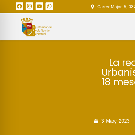
Carrer Major, 5, 03
La re
Urbani
18 mes
3
Març
2023