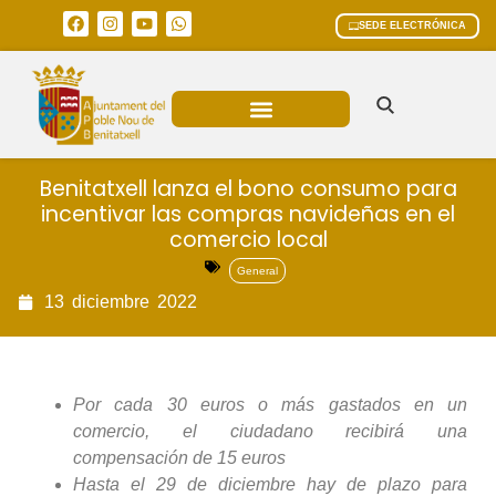
SEDE ELECTRÓNICA
ÁREAS MUNICIPALES
Benitatxell lanza el bono consumo para
incentivar las compras navideñas en el
comercio local
General
13
diciembre
2022
Por cada 30 euros o más gastados en un
comercio, el ciudadano recibirá una
compensación de 15 euros
Hasta el 29 de diciembre hay de plazo para