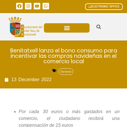
ELECTRONIC OFFICE
MUNICIPAL AREAS
CURRENT AFFAIRS
Benitatxell lanza el bono consumo para
incentivar las compras navideñas en el
comercio local
General
13
December
2022
Por cada 30 euros o más gastados en un
comercio, el ciudadano recibirá una
compensación de 15 euros