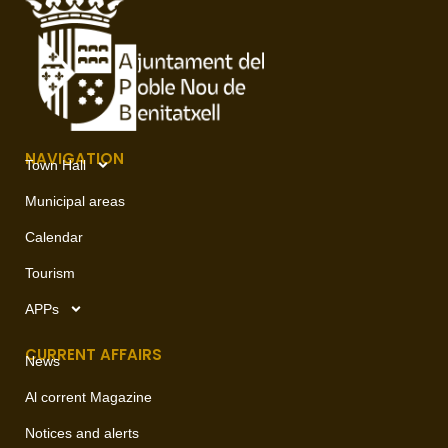
NAVIGATION
Town Hall
Municipal areas
Calendar
Tourism
APPs
CURRENT AFFAIRS
News
Al corrent Magazine
Notices and alerts