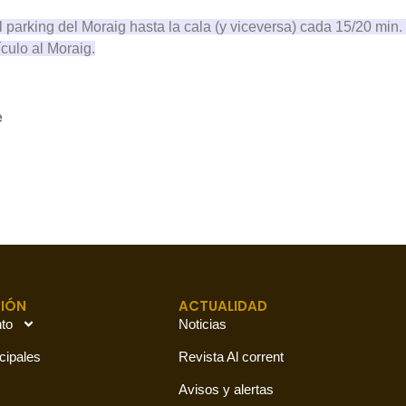
l parking del Moraig hasta la cala (y viceversa) cada 15/20 min.
culo al Moraig.
e
IÓN
ACTUALIDAD
to
Noticias
cipales
Revista Al corrent
Avisos y alertas