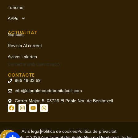
Turisme
APPs
ACTUALITAT
Notícies
Revista Al corrent
Avisos i alertes
Contactar amb
comunicació
CONTACTE
966 49 33 69
info@elpoblenoudebenitatxell.com
Carrer Major, 5, 03726 El Poble Nou de Benitatxell
Avís legal
Política de cookies
Política de privacitat
Copyright © 2026 Ajuntament del Poble Nou de Benitatxell, todos