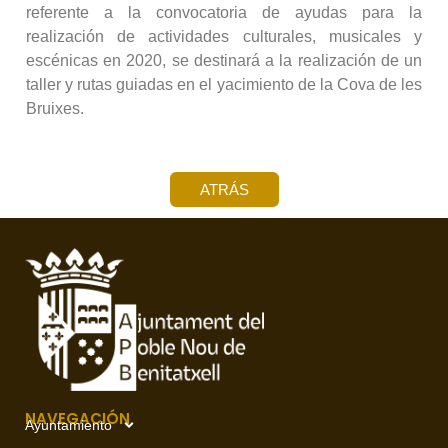
referente a la convocatoria de ayudas para la
realización de actividades culturales, musicales y
escénicas en 2020, se destinará a la realización de un
taller y rutas guiadas en el yacimiento de la Cova de les
Bruixes.
ATRÁS
NAVEGACIÓN
Ayuntamiento