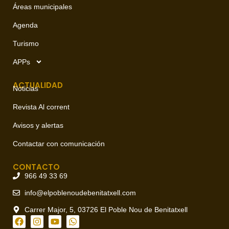
Áreas municipales
Agenda
Turismo
APPs
ACTUALIDAD
Noticias
Revista Al corrent
Avisos y alertas
Contactar con comunicación
CONTACTO
966 49 33 69
info@elpoblenoudebenitatxell.com
Carrer Major, 5, 03726 El Poble Nou de Benitatxell