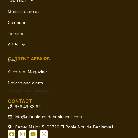
Town Hall
Municipal areas
Calendar
Tourism
APPs
CURRENT AFFAIRS
News
Al corrent Magazine
Notices and alerts
Contact
communication
CONTACT
966 49 33 69
info@elpoblenoudebenitatxell.com
Carrer Major, 5, 03726 El Poble Nou de Benitatxell