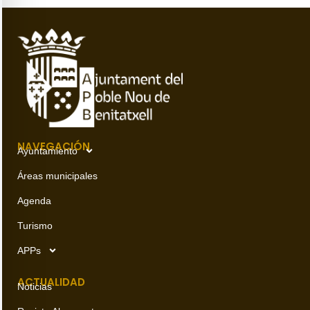
NAVEGACIÓN
Ayuntamiento
Áreas municipales
Agenda
Turismo
APPs
ACTUALIDAD
Noticias