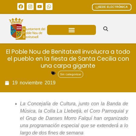
SEDE ELECTRÓNICA
ÁREAS MUNICIPALES
El Poble Nou de Benitatxell involucra a todo
el pueblo en la fiesta de Santa Cecilia con
una carpa gigante
Sin categorizar
19
noviembre
2019
La Concejalía de Cultura, junto con la Banda de
Música, la Colla La Llebetjà, el Coro Parroquial y
el Grup de Danses Morro Falquí han organizado
una programación especial que se extenderá a lo
largo de dos fines de semana