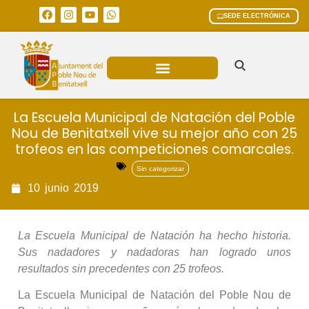
SEDE ELECTRÓNICA
ÁREAS MUNICIPALES
La Escuela Municipal de Natación del Poble
Nou de Benitatxell vive su mejor año con 25
trofeos en las competiciones comarcales.
Sin categorizar
10
junio
2019
La Escuela Municipal de Natación ha hecho historia.
Sus nadadores y nadadoras han logrado unos
resultados sin precedentes con 25 trofeos.
La Escuela Municipal de Natación del Poble Nou de