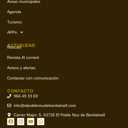
Áreas municipales
Agenda
Turismo
APPs
ACTUALIDAD
Noticias
Revista Al corrent
Avisos y alertas
Contactar con comunicación
CONTACTO
966 49 33 69
info@elpoblenoudebenitatxell.com
Carrer Major, 5, 03726 El Poble Nou de Benitatxell