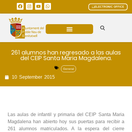
ELECTRONIC OFFICE
MUNICIPAL AREAS
CURRENT AFFAIRS
261 alumnos han regresado a las aulas
del CEIP Santa Maria Magdalena.
General
10
September
2015
Las aulas de infantil y primaria del CEIP Santa Maria
Magdalena han abierto hoy sus puertas para recibir a
261 alumnos matriculados. A la espera del cierre