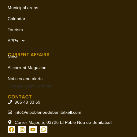
Municipal areas
Calendar
Tourism
APPs
CURRENT AFFAIRS
News
Al corrent Magazine
Notices and alerts
Contact
communication
CONTACT
966 49 33 69
info@elpoblenoudebenitatxell.com
Carrer Major, 5, 03726 El Poble Nou de Benitatxell