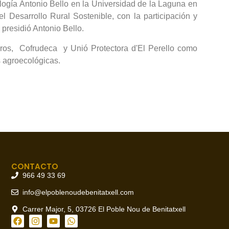
logía Antonio Bello en la Universidad de la Laguna en
 Desarrollo Rural Sostenible, con la participación y
presidió Antonio Bello.
eros, Cofrudeca y Unió Protectora d'El Perello como
s agroecológicas.
CONTACTO
966 49 33 69
info@elpoblenoudebenitatxell.com
Carrer Major, 5, 03726 El Poble Nou de Benitatxell