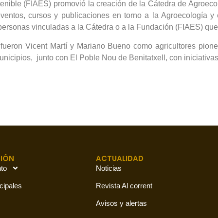
stenible (FIAES) promovió la creación de la Cátedra de Agroeco
ntos, cursos y publicaciones en torno a la Agroecología y el
ersonas vinculadas a la Cátedra o a la Fundación (FIAES) que 
 fueron Vicent Martí y Mariano Bueno como agricultores pion
unicipios, junto con El Poble Nou de Benitatxell, con iniciativa
IÓN
ACTUALIDAD
to
Noticias
cipales
Revista Al corrent
Avisos y alertas