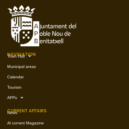
NAVIGATION
Town Hall
Municipal areas
Calendar
Tourism
APPs
CURRENT AFFAIRS
News
Al corrent Magazine