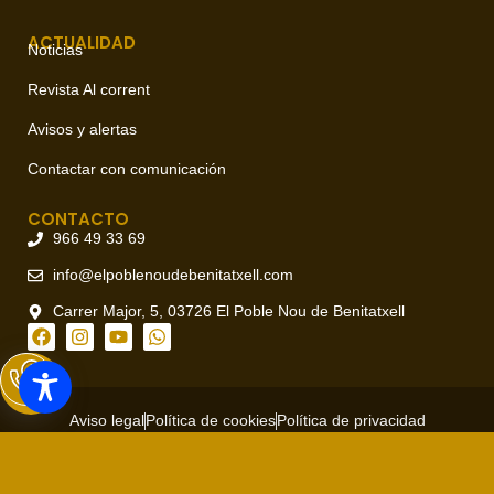
ACTUALIDAD
Noticias
Revista Al corrent
Avisos y alertas
Contactar con comunicación
CONTACTO
966 49 33 69
info@elpoblenoudebenitatxell.com
Carrer Major, 5, 03726 El Poble Nou de Benitatxell
Aviso legal
Política de cookies
Política de privacidad
Copyright © 2026 Ajuntament del Poble Nou de Benitatxell, todos
los derechos reservados