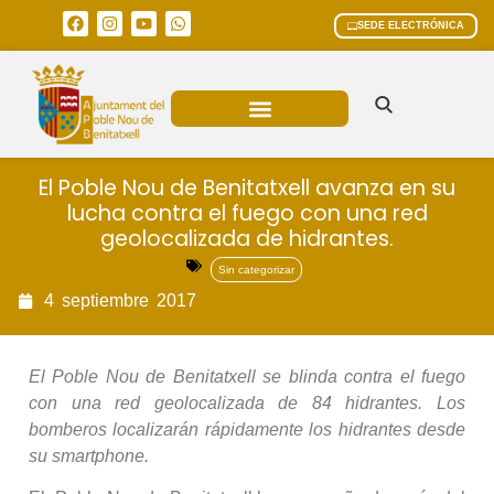
SEDE ELECTRÓNICA
ÁREAS MUNICIPALES
El Poble Nou de Benitatxell avanza en su
lucha contra el fuego con una red
geolocalizada de hidrantes.
Sin categorizar
4
septiembre
2017
El Poble Nou de Benitatxell se blinda contra el fuego
con una red geolocalizada de 84 hidrantes. Los
bomberos localizarán rápidamente los hidrantes desde
su smartphone.