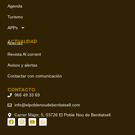
Agenda
Turismo
APPs
ACTUALIDAD
Noticias
Revista Al corrent
Avisos y alertas
Contactar con comunicación
CONTACTO
966 49 33 69
info@elpoblenoudebenitatxell.com
Carrer Major, 5, 03726 El Poble Nou de Benitatxell