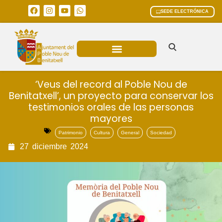
SEDE ELECTRÓNICA
ÁREAS MUNICIPALES
‘Veus del record al Poble Nou de
Benitatxell’, un proyecto para conservar los
testimonios orales de las personas
mayores
Patrimonio
Cultura
General
Sociedad
27
diciembre
2024