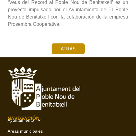
‘Veus del Record al Poble Nou de Benitatxell’ es un
proyecto impulsado por el Ayuntamiento de El Poble
Nou de Benitatxell con la colaboración de la empresa
Prosembra Cooperativa.
ATRÁS
NAVEGACIÓN
Ayuntamiento
Áreas municipales