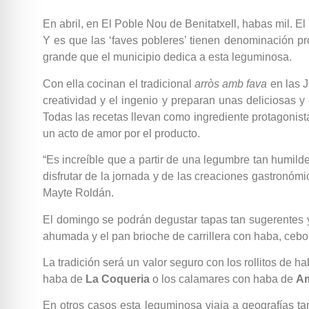
En abril, en El Poble Nou de Benitatxell, habas mil. El 
Y es que las ‘faves pobleres’ tienen denominación pr
grande que el municipio dedica a esta leguminosa.
Con ella cocinan el tradicional
arròs amb fava
en las J
creatividad y el ingenio y preparan unas deliciosas 
Todas las recetas llevan como ingrediente protagonist
un acto de amor por el producto.
“Es increíble que a partir de una legumbre tan humilde
disfrutar de la jornada y de las creaciones gastronóm
Mayte Roldán.
El domingo se podrán degustar tapas tan sugerentes 
ahumada y el pan brioche de carrillera con haba, cebo
La tradición será un valor seguro con los rollitos de 
haba de
La Coqueria
o los calamares con haba de
Am
En otros casos esta leguminosa viaja a geografías ta