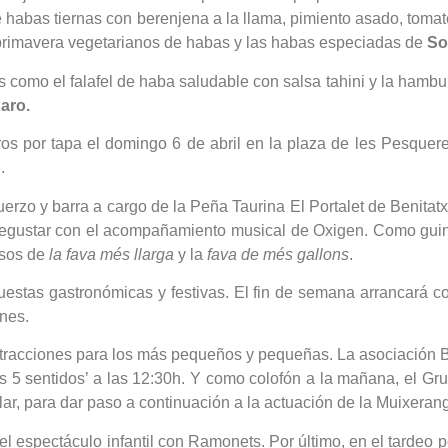
habas tiernas con berenjena a la llama, pimiento asado, tomate
de primavera vegetarianos de habas y las habas especiadas de
So
como el falafel de haba saludable con salsa tahini y la hambu
aro.
s por tapa el domingo 6 de abril en la plaza de les Pesqueres
.
erzo y barra a cargo de la Peña Taurina El Portalet de Benitatxe
n degustar con el acompañamiento musical de Oxigen. Como guind
rsos de
la fava més llarga
y la
fava de més gallons
.
stas gastronómicas y festivas. El fin de semana arrancará c
rnes.
racciones para los más pequeños y pequeñas. La asociación Bio
s 5 sentidos’ a las 12:30h. Y como colofón a la mañana, el Gr
r, para dar paso a continuación a la actuación de la Muixerang
el espectáculo infantil con Ramonets. Por último, en el tardeo 