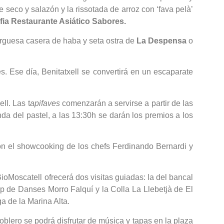
 seco y salazón y la rissotada de arroz con ‘fava pelà’
fia Restaurante Asiático Sabores.
rguesa casera de haba y seta ostra de
La Despensa
o
. Ese día, Benitatxell se convertirá en un escaparate
ll. Las t
apifaves
comenzarán a servirse a partir de las
a del pastel, a las 13:30h se darán los premios a los
on el showcooking de los chefs Ferdinando Bernardi y
Moscatell ofrecerá dos visitas guiadas: la del bancal
up de Danses Morro Falquí y la Colla La Llebetjà de El
a de la Marina Alta.
poblero se podrá disfrutar de música y tapas en la plaza