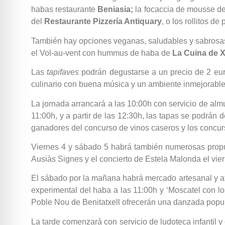
habas restaurante
Beniasia;
la focaccia de mousse de 
del
Restaurante Pizzería Antiquary
, o los rollitos 
También hay opciones veganas, saludables y sabrosas 
el Vol-au-vent con hummus de haba de
La Cuina de X
Las
tapifaves
podrán degustarse a un precio de 2 euro
culinario con buena música y un ambiente inmejorable
La jornada arrancará a las 10:00h con servicio de almu
11:00h, y a partir de las 12:30h, las tapas se podrá
ganadores del concurso de vinos caseros y los concu
Viernes 4 y sábado 5 habrá también numerosas propue
Ausiàs Signes y el concierto de Estela Malonda el vie
El sábado por la mañana habrá mercado artesanal y at
experimental del haba a las 11:00h y ‘Moscatel con lo
Poble Nou de Benitatxell ofrecerán una danzada popula
La tarde comenzará con servicio de ludoteca infantil y 