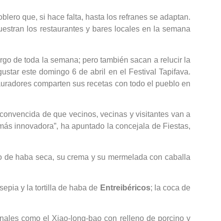
oblero que, si hace falta, hasta los refranes se adaptan.
uestran los restaurantes y bares locales en la semana
go de toda la semana; pero también sacan a relucir la
star este domingo 6 de abril en el Festival Tapifava.
tauradores comparten sus recetas con todo el pueblo en
y convencida de que vecinos, vecinas y visitantes van a
 más innovadora”, ha apuntado la concejala de Fiestas,
co de haba seca, su crema y su mermelada con caballa
sepia y la tortilla de haba de
Entreibéricos
; la coca de
onales como el Xiao-long-bao con relleno de porcino y