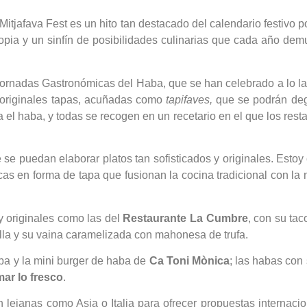
Mitjafava Fest es un hito tan destacado del calendario festivo p
opia y un sinfín de posibilidades culinarias que cada año dem
ornadas Gastronómicas del Haba, que se han celebrado a lo lar
y originales tapas, acuñadas como
tapifaves,
que se podrán degu
a el haba, y todas se recogen en un recetario en el que los res
 se puedan elaborar platos tan sofisticados y originales. Esto
icas en forma de tapa que fusionan la cocina tradicional con la
y originales como las del
Restaurante La Cumbre
, con su ta
lla y su vaina caramelizada con mahonesa de trufa.
haba y la mini burger de haba de
Ca Toni Mònica
; las habas con 
ar lo fresco
.
n lejanas como Asia o Italia para ofrecer propuestas internaci