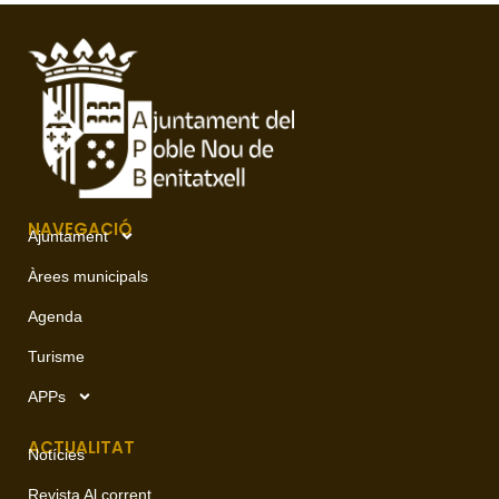
NAVEGACIÓ
Ajuntament
Àrees municipals
Agenda
Turisme
APPs
ACTUALITAT
Notícies
Revista Al corrent