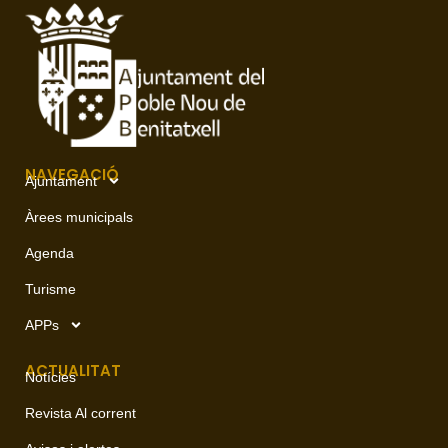
NAVEGACIÓ
Ajuntament
Àrees municipals
Agenda
Turisme
APPs
ACTUALITAT
Notícies
Revista Al corrent