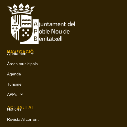
NAVEGACIÓ
Ajuntament
Àrees municipals
Agenda
Turisme
APPs
ACTUALITAT
Notícies
Revista Al corrent