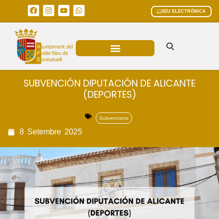
SEU ELECTRÒNICA
ÀREES MUNICIPALS
SUBVENCIÓN DIPUTACIÓN DE ALICANTE
(DEPORTES)
Subvencions
8
Setembre
2025