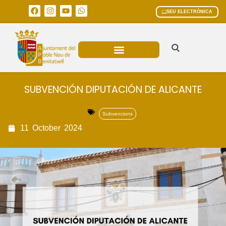
SEU ELECTRÒNICA
ÀREES MUNICIPALS
SUBVENCIÓN DIPUTACIÓN DE ALICANTE
Subvencions
11
October
2024