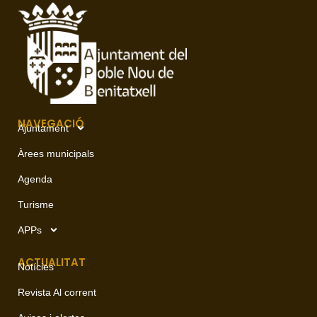
NAVEGACIÓ
Ajuntament
Àrees municipals
Agenda
Turisme
APPs
ACTUALITAT
Notícies
Revista Al corrent