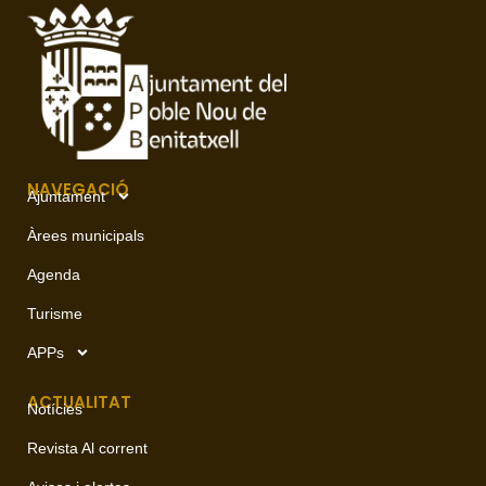
NAVEGACIÓ
Ajuntament
Àrees municipals
Agenda
Turisme
APPs
ACTUALITAT
Notícies
Revista Al corrent