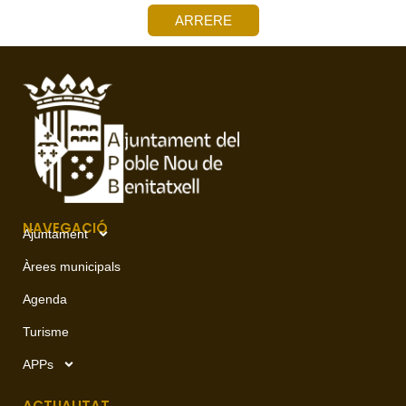
ARRERE
NAVEGACIÓ
Ajuntament
Àrees municipals
Agenda
Turisme
APPs
ACTUALITAT