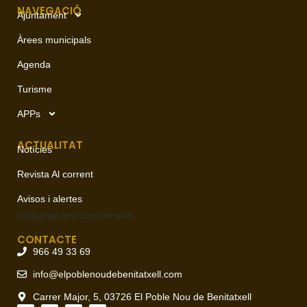
NAVEGACIÓ
Ajuntament
Àrees municipals
Agenda
Turisme
APPs
ACTUALITAT
Notícies
Revista Al corrent
Avisos i alertes
Contactar amb
comunicació
CONTACTE
966 49 33 69
info@elpoblenoudebenitatxell.com
Carrer Major, 5, 03726 El Poble Nou de Benitatxell