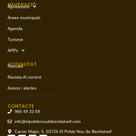
NAVEGACIÓ
Ajuntament
Àrees municipals
Agenda
Turisme
APPs
ACTUALITAT
Notícies
Revista Al corrent
Avisos i alertes
Contactar amb
comunicació
CONTACTE
966 49 33 69
info@elpoblenoudebenitatxell.com
Carrer Major, 5, 03726 El Poble Nou de Benitatxell