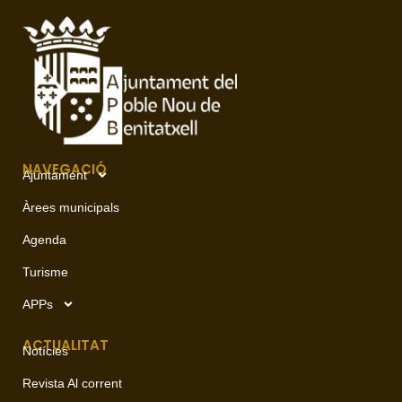
NAVEGACIÓ
Ajuntament
Àrees municipals
Agenda
Turisme
APPs
ACTUALITAT
Notícies
Revista Al corrent