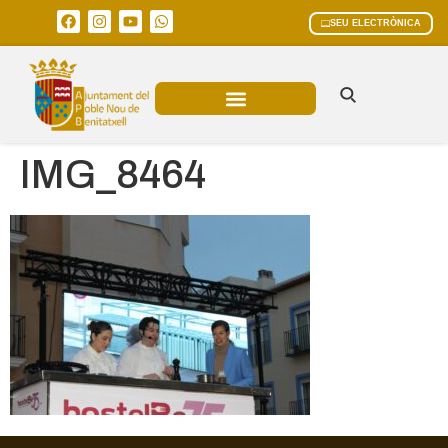
SEU ELECTRÒNICA
ÀREES MUNICIPALS
IMG_8464