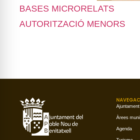
BASES MICRORELATS
AUTORITZACIÓ MENORS
NAVEGAC
Ajuntament
Àrees muni
Agenda
Turisme