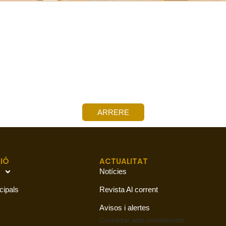
ARRERE
IÓ
ACTUALITAT
Notícies
cipals
Revista Al corrent
Avisos i alertes
Contactar amb
comunicació