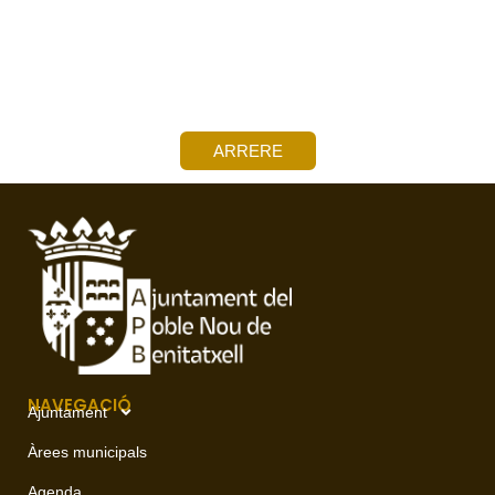
ARRERE
NAVEGACIÓ
Ajuntament
Àrees municipals
Agenda