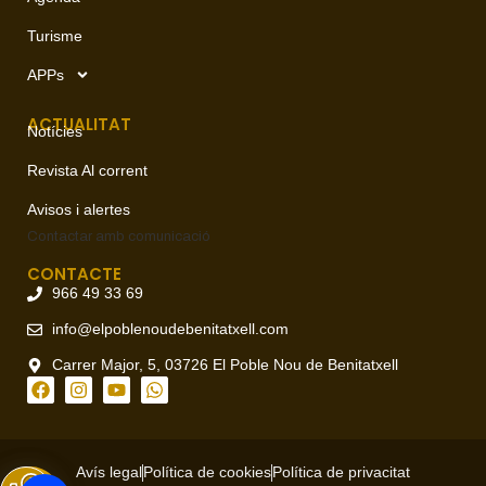
Turisme
APPs
ACTUALITAT
Notícies
Revista Al corrent
Avisos i alertes
Contactar amb
comunicació
CONTACTE
966 49 33 69
info@elpoblenoudebenitatxell.com
Carrer Major, 5, 03726 El Poble Nou de Benitatxell
Avís legal
Política de cookies
Política de privacitat