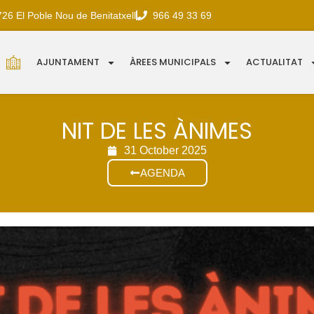
726 El Poble Nou de Benitatxell
966 49 33 69
AJUNTAMENT
ÀREES MUNICIPALS
ACTUALITAT
NIT DE LES ÀNIMES
31 October 2025
AGENDA