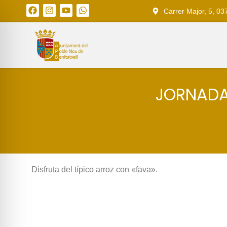
Carrer Major, 5, 03
JORNADA
Disfruta del típico arroz con «fava».