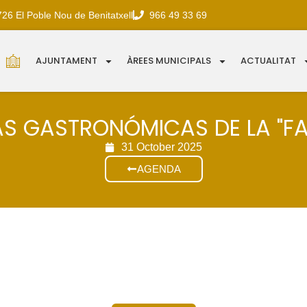
726 El Poble Nou de Benitatxell
966 49 33 69
AJUNTAMENT
ÀREES MUNICIPALS
ACTUALITAT
S GASTRONÓMICAS DE LA "FA
31 October 2025
AGENDA